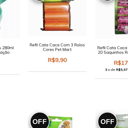
Refil Cata Caca Com 3 Rolos
s 280ml
Refil Cata Cac
Cores Pet Mart
mação
20 Saquinhos R
R$9,90
R$17
3
x de
R$5,97
OFF
OFF