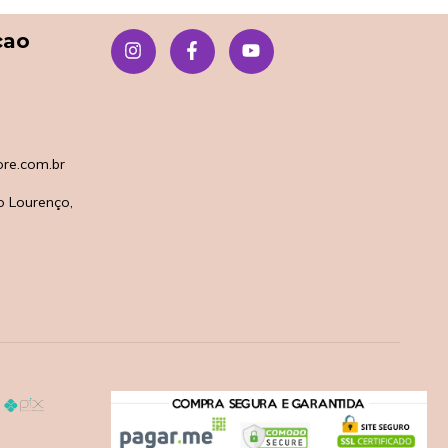
çao
re.com.br
o Lourenço,