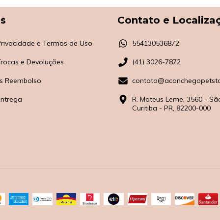
as
Contato e Localiza
 Privacidade e Termos de Uso
554130536872
 Trocas e Devoluções
(41) 3026-7872
s Reembolso
contato@aconchegopetsto
Entrega
R. Mateus Leme, 3560 - Sã
Curitiba - PR, 82200-000