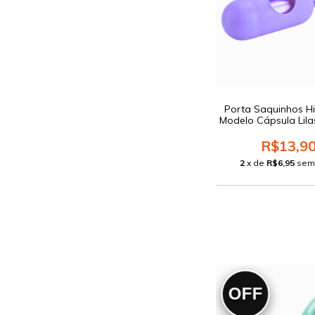
Porta Saquinhos Hi
Modelo Cápsula Lila
R$13,9
2
x de
R$6,95
sem
OFF