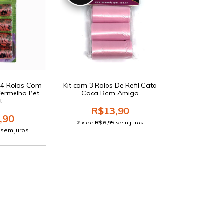
a 4 Rolos Com
Kit com 3 Rolos De Refil Cata
Vermelho Pet
Caca Bom Amigo
t
R$13,90
,90
2
x de
R$6,95
sem juros
sem juros