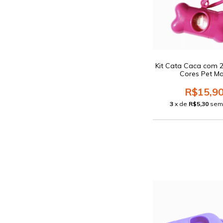
Kit Cata Caca com 2
Cores Pet Ma
R$15,9
3
x de
R$5,30
sem