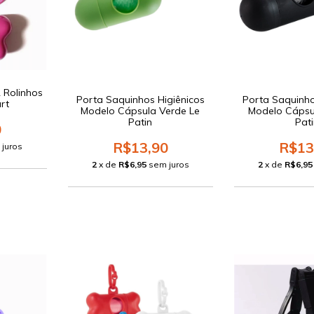
 Rolinhos
Porta Saquinhos Higiênicos
Porta Saquinho
rt
Modelo Cápsula Verde Le
Modelo Cápsu
Patin
Pati
0
R$13,90
R$13
 juros
2
x de
R$6,95
sem juros
2
x de
R$6,95