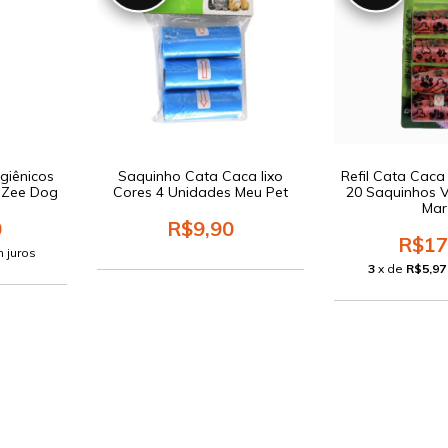
giênicos
Saquinho Cata Caca lixo
Refil Cata Cac
 Zee Dog
Cores 4 Unidades Meu Pet
20 Saquinhos 
Mar
0
R$9,90
R$17
 juros
3
x de
R$5,97