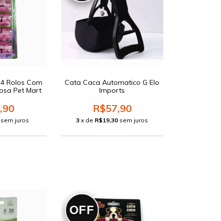
a 4 Rolos Com
Cata Caca Automatico G Elo
osa Pet Mart
Imports
,90
R$57,90
sem juros
3
x de
R$19,30
sem juros
OFF