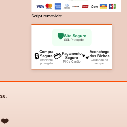
Script removido:
🛡️
Site Seguro
SSL Protegido
Compra
Aconchego
Pagamento
🔒
💳
🐾
Segura
dos Bichos
Seguro
Ambiente
Cuidando do
PIX e Cartão
protegido
seu pet
os.
❤️