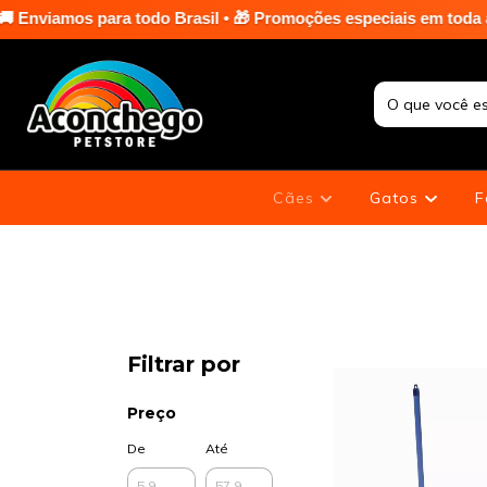
 todo Brasil • 🎁 Promoções especiais em toda a loja nas terças
Cães
Gatos
F
Filtrar por
Preço
De
Até