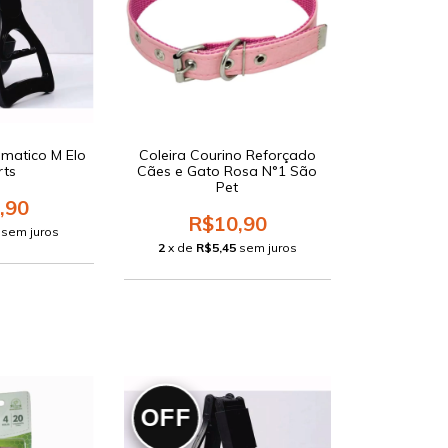
matico M Elo
Coleira Courino Reforçado
rts
Cães e Gato Rosa N°1 São
Pet
,90
R$10,90
sem juros
2
x de
R$5,45
sem juros
OFF