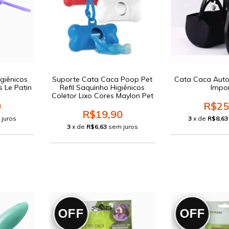
giênicos
Suporte Cata Caca Poop Pet
Cata Caca Auto
s Le Patin
Refil Saquinho Higiênicos
Impo
Coletor Lixo Cores Maylon Pet
0
R$25
R$19,90
 juros
3
x de
R$8,63
3
x de
R$6,63
sem juros
OFF
OFF