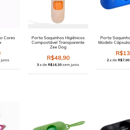
xo Cores
Porta Saquinhos Higiênicos
Porta Saquinho
x
Compostável Transparente
Modelo Cápsula 
Zee Dog
0
R$13
R$48,90
 juros
2
x de
R$7,00
3
x de
R$16,30
sem juros