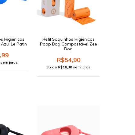
s Higiênicos
Refil Saquinhos Higiênicos
Azul Le Patin
Poop Bag Compostável Zee
Dog
,99
R$54,90
sem juros
3
x de
R$18,30
sem juros