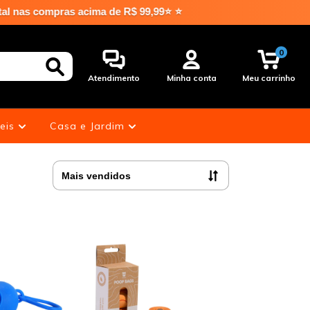
as acima de R$ 99,99⭐ ⭐
0
Atendimento
Minha conta
Meu carrinho
eis
Casa e Jardim