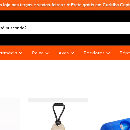
 e sextas-feiras • ⭐ Frete grátis em Curitiba Capital nas compr
armácia
Peixe
Aves
Roedores
Répt