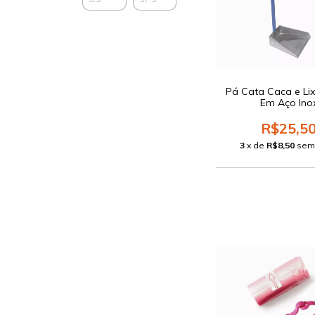
Pá Cata Caca e Li
Em Aço Ino
R$25,5
3
x de
R$8,50
sem