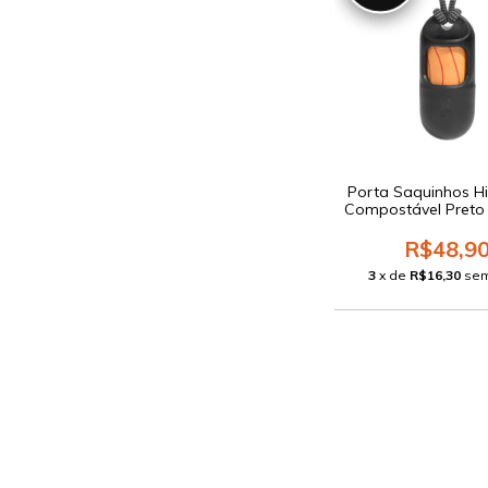
Porta Saquinhos Hi
Compostável Preto
R$48,9
3
x de
R$16,30
sem