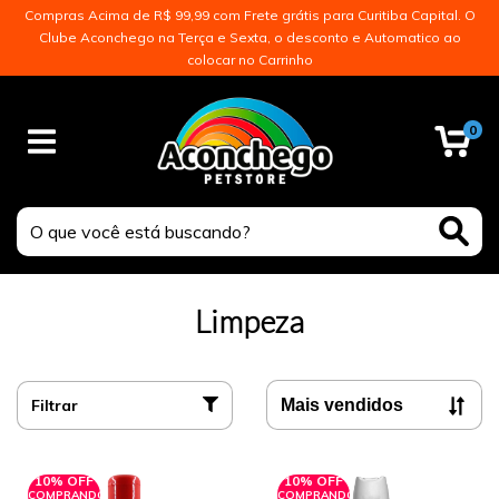
Compras Acima de R$ 99,99 com Frete grátis para Curitiba Capital. O
Clube Aconchego na Terça e Sexta, o desconto e Automatico ao
colocar no Carrinho
0
Limpeza
Filtrar
10% OFF
10% OFF
COMPRANDO
COMPRANDO