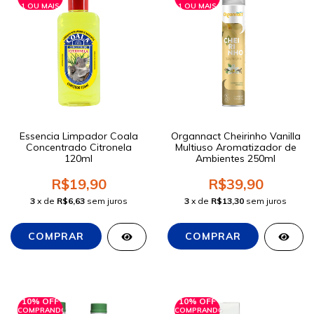
1 OU MAIS
1 OU MAIS
Essencia Limpador Coala
Organnact Cheirinho Vanilla
Concentrado Citronela
Multiuso Aromatizador de
120ml
Ambientes 250ml
R$19,90
R$39,90
3
x de
R$6,63
sem juros
3
x de
R$13,30
sem juros
10% OFF
10% OFF
COMPRANDO
COMPRANDO