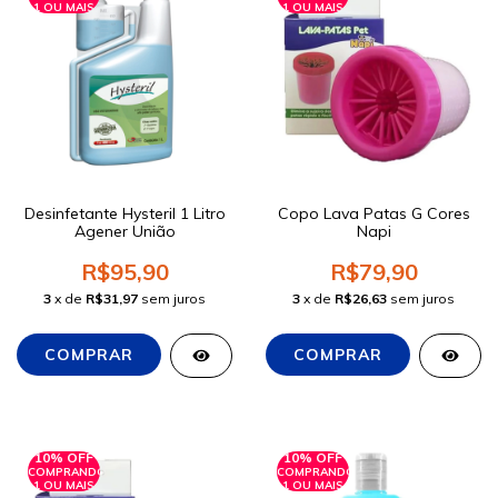
1 OU MAIS
1 OU MAIS
Desinfetante Hysteril 1 Litro
Copo Lava Patas G Cores
Agener União
Napi
R$95,90
R$79,90
3
x de
R$31,97
sem juros
3
x de
R$26,63
sem juros
10% OFF
10% OFF
COMPRANDO
COMPRANDO
1 OU MAIS
1 OU MAIS