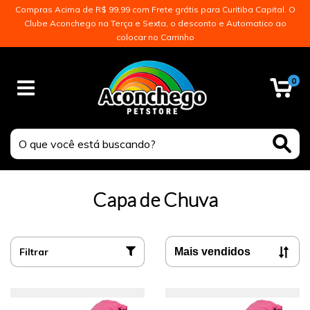
Compras Acima de R$ 99,99 com Frete grátis para Curitiba Capital. O
Clube Aconchego na Terça e Sexta, o desconto e Automatico ao
colocar no Carrinho
0
Capa de Chuva
Filtrar