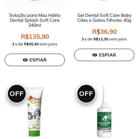
Solução para Mau Hálito
Gel Dental Soft Care Baby
Dental Splash Soft Care
Cães e Gatos Filhotes 40g
240ml
R$36,90
R$135,90
3
x de
R$12,30
sem juros
3
x de
R$45,30
sem juros
ESPIAR
ESPIAR
OFF
OFF