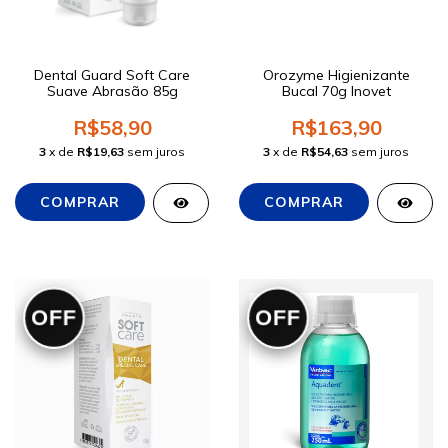
Dental Guard Soft Care
Orozyme Higienizante
Suave Abrasão 85g
Bucal 70g Inovet
R$58,90
R$163,90
3
x de
R$19,63
sem juros
3
x de
R$54,63
sem juros
OFF
OFF