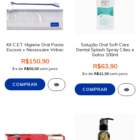
Kit C.E.T. Higiene Oral Pasta
Solução Oral Soft Care
Escova + Necessaire Virbac
Dental Splash Spray Cães e
Gatos 100ml
R$150,90
R$63,90
3
x de
R$50,30
sem juros
3
x de
R$21,30
sem juros