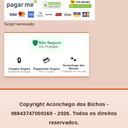
Script removido:
🛡️
Site Seguro
SSL Protegido
🐾
🔒
💳
Aconchego dos
Bichos
Compra Segura
Pagamento Seguro
Cuidando do seu pet
Ambiente protegido
PIX e Cartão
Copyright Aconchego dos Bichos -
06943747000160 - 2026. Todos os direitos
reservados.