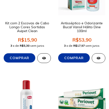
Kit com 2 Escovas de Cabo
Antisséptico e Odorizante
Longo Cores Sortidas
Bucal Vansil Hálito Dine
Avipet Clean
100ml
R$15,90
R$53,90
3
x de
R$5,30
sem juros
3
x de
R$17,97
sem juros