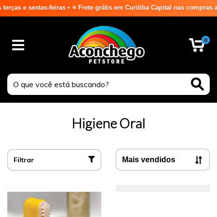
tas-feiras • ⭐ Frete grátis em Curitiba Capital nas compras acima de R
0
Higiene Oral
Filtrar