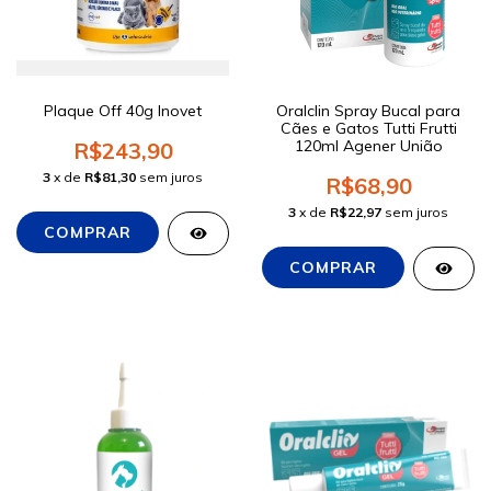
Plaque Off 40g Inovet
Oralclin Spray Bucal para
Cães e Gatos Tutti Frutti
120ml Agener União
R$243,90
3
x de
R$81,30
sem juros
R$68,90
3
x de
R$22,97
sem juros