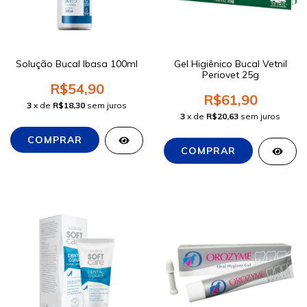
Solução Bucal Ibasa 100ml
Gel Higiênico Bucal Vetnil
Periovet 25g
R$54,90
R$61,90
3
x de
R$18,30
sem juros
3
x de
R$20,63
sem juros