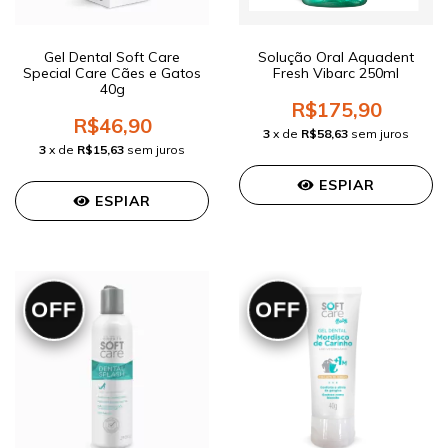
Gel Dental Soft Care
Solução Oral Aquadent
Special Care Cães e Gatos
Fresh Vibarc 250ml
40g
R$175,90
R$46,90
3
x de
R$58,63
sem juros
3
x de
R$15,63
sem juros
ESPIAR
ESPIAR
OFF
OFF