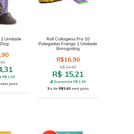
 2 Unidade
Roll Collageno Pro 10
oDog
Polegadas Frango 1 Unidade
Borogodog
,90
R$16,90
,90
4,31
R$ 16,90
R$ 15,21
e R$ 1,59
💰 Economize R$ 1,69
sem juros
3
x de
R$5,63
sem juros