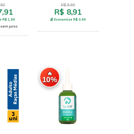
,90
R$ 9,90
7,91
R$ 8,91
e R$ 1,99
💰 Economize R$ 0,99
sem juros
🔥
10%