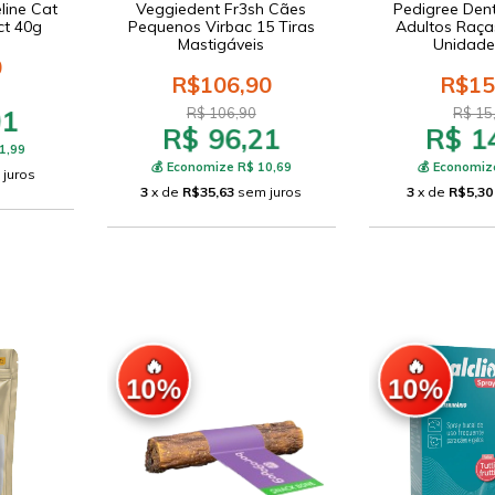
line Cat
Veggiedent Fr3sh Cães
Pedigree Den
ct 40g
Pequenos Virbac 15 Tiras
Adultos Raça
Mastigáveis
Unidade
0
R$106,90
R$15
91
R$ 106,90
R$ 15
R$ 96,21
R$ 1
1,99
💰 Economize R$ 10,69
💰 Economiz
 juros
3
x de
R$35,63
sem juros
3
x de
R$5,30
🔥
🔥
10%
10%