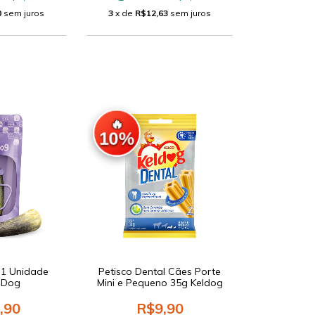
0
sem juros
3
x de
R$12,63
sem juros
🔥
10%
o 1 Unidade
Petisco Dental Cães Porte
oDog
Mini e Pequeno 35g Keldog
,90
R$9,90