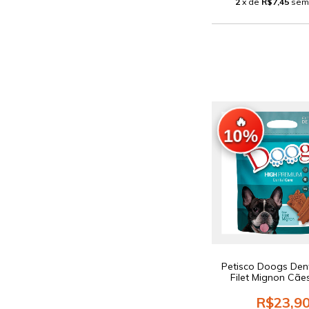
2
x de
R$7,45
sem
🔥
10%
Petisco Doogs Den
Filet Mignon Cãe
R$23,9