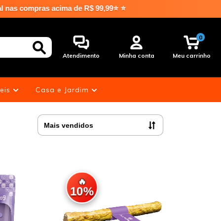
99,99⭐ ⭐
0
Atendimento
Minha conta
Meu carrinho
eis
Casa e Jardim
🔥
10%