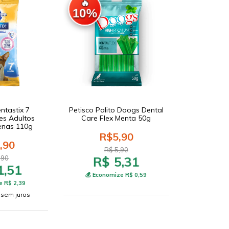
🔥
10%
ntastix 7
Petisco Palito Doogs Dental
es Adultos
Care Flex Menta 50g
enas 110g
R$5,90
,90
R$ 5,90
R$ 5,31
,90
1,51
💰 Economize R$ 0,59
e R$ 2,39
sem juros