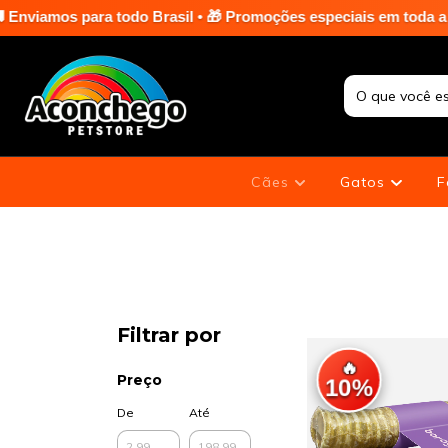
🎁 Promoções especiais em toda a loja nas terças e sextas-feira
Cães
Gatos
F
Filtrar por
🔥
Preço
10%
De
Até