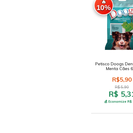
🔥
10%
Petisco Doogs Den
Menta Cães 
R$5,90
R$ 5,90
R$ 5,3
💰 Economize R$ 