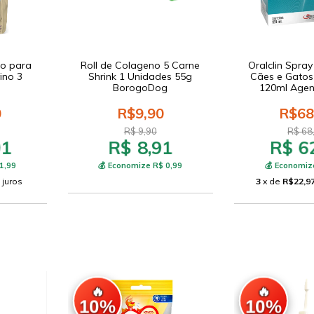
so para
Roll de Colageno 5 Carne
Oralclin Spray
ino 3
Shrink 1 Unidades 55g
Cães e Gatos T
BorogoDog
120ml Agen
0
R$9,90
R$68
R$ 9,90
R$ 68
91
R$ 8,91
R$ 6
1,99
💰 Economize R$ 0,99
💰 Economiz
 juros
3
x de
R$22,9
🔥
🔥
10%
10%