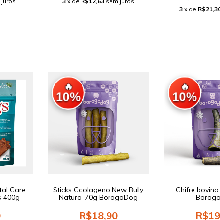
 juros
3
x de
R$12,63
sem juros
3
x de
R$21,3
🔥
🔥
10%
10%
tal Care
Sticks Caolageno New Bully
Chifre bovin
s 400g
Natural 70g BorogoDog
Borog
0
R$18,90
R$19