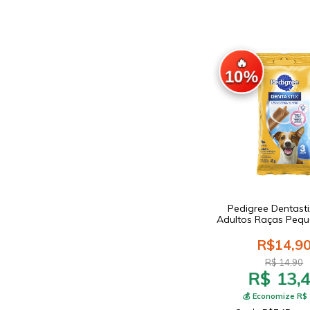
🔥
10%
Pedigree Dentast
Adultos Raças Peq
R$14,9
R$ 14,90
R$ 13,
💰 Economize R$ 