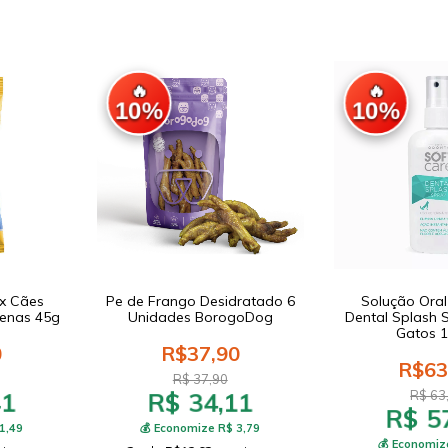
🔥
🔥
10%
10%
ix Cães
Pe de Frango Desidratado 6
Solução Oral
uenas 45g
Unidades BorogoDog
Dental Splash 
Gatos 
0
R$37,90
R$63
R$ 37,90
41
R$ 34,11
R$ 63
R$ 5
1,49
💰 Economize R$ 3,79
💰 Economiz