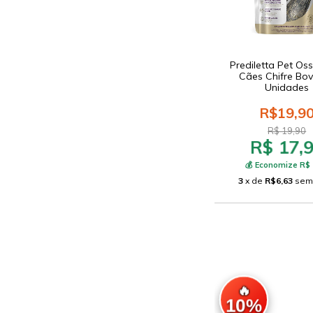
Prediletta Pet Os
Cães Chifre Bov
Unidades
R$19,9
R$ 19,90
R$ 17,
💰 Economize R$ 
3
x de
R$6,63
sem
🔥
10%