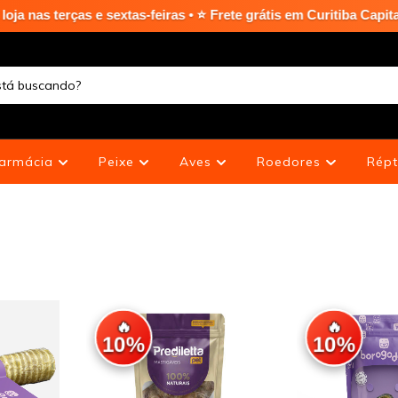
s • ⭐ Frete grátis em Curitiba Capital nas compras acima de R$ 
armácia
Peixe
Aves
Roedores
Répt
🔥
🔥
10%
10%