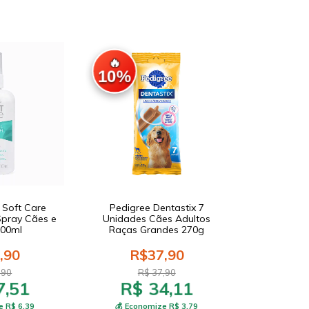
🔥
10%
 Soft Care
Pedigree Dentastix 7
Spray Cães e
Unidades Cães Adultos
100ml
Raças Grandes 270g
,90
R$37,90
,90
R$ 37,90
7,51
R$ 34,11
e R$ 6,39
💰 Economize R$ 3,79