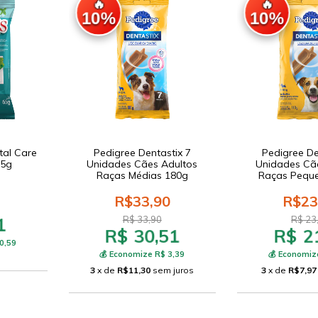
🔥
🔥
10%
10%
tal Care
Pedigree Dentastix 7
Pedigree De
65g
Unidades Cães Adultos
Unidades Cã
Raças Médias 180g
Raças Pequ
R$33,90
R$23
1
R$ 33,90
R$ 23
R$ 30,51
R$ 2
0,59
💰 Economize R$ 3,39
💰 Economiz
3
x de
R$11,30
sem juros
3
x de
R$7,97