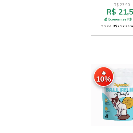
R$ 23,90
R$ 21,
💰 Economize R$ 
3
x de
R$7,97
sem
🔥
10%