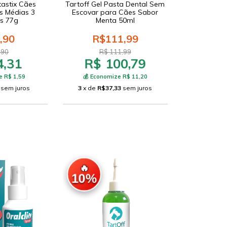
tastix Cães
Tartoff Gel Pasta Dental Sem
s Médias 3
Escovar para Cães Sabor
s 77g
Menta 50ml
,90
R$111,99
,90
R$ 111,99
4,31
R$ 100,79
e R$ 1,59
💰 Economize R$ 11,20
sem juros
3
x de
R$37,33
sem juros
🔥
10%