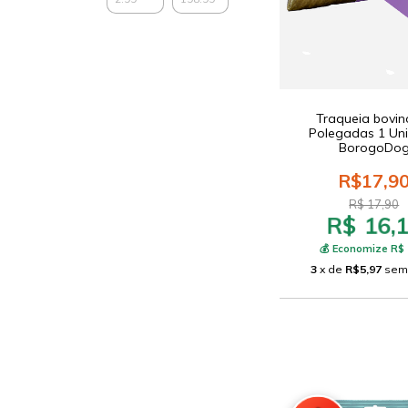
Traqueia bovin
Polegadas 1 Un
BorogoDo
R$17,9
R$ 17,90
R$ 16,
💰 Economize R$ 
3
x de
R$5,97
sem