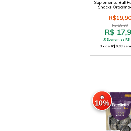
Suplemento Ball Fe
Snacks Organna
R$19,9
R$ 19,90
R$ 17,
💰 Economize R$ 
3
x de
R$6,63
sem
🔥
10%