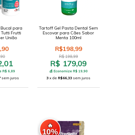
 Bucal para
Tartoff Gel Pasta Dental Sem
utti Frutti
Escovar para Cães Sabor
er União
Menta 100ml
,90
R$198,99
,90
R$ 198,99
2,01
R$ 179,09
e R$ 6,89
💰 Economize R$ 19,90
7
sem juros
3
x de
R$66,33
sem juros
🔥
10%