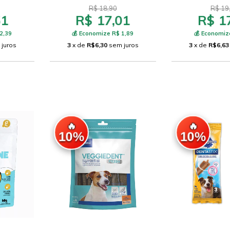
R$ 18,90
R$ 19
51
R$ 17,01
R$ 1
2,39
💰 Economize R$ 1,89
💰 Economiz
 juros
3
x de
R$6,30
sem juros
3
x de
R$6,63
🔥
🔥
10%
10%