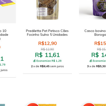
o 10
Prediletta Pet Petisco Cães
Casco bovino
idade
Focinho Suíno 5 Unidades
Borog
g
R$12,90
R$15
0
R$ 12,90
R$ 15
R$ 11,61
R$ 1
11
💰 Economize R$ 1,29
💰 Economiz
1,79
2
x de
R$6,45
sem juros
3
x de
R$5,30
 juros