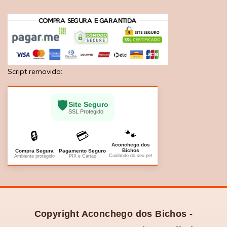
Script removido:
🛡️
Site Seguro
SSL Protegido
🐾
🔒
💳
Aconchego dos
Bichos
Compra Segura
Pagamento Seguro
Cuidando do seu pet
Ambiente protegido
PIX e Cartão
Copyright Aconchego dos Bichos -