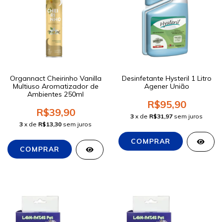
Organnact Cheirinho Vanilla
Desinfetante Hysteril 1 Litro
Multiuso Aromatizador de
Agener União
Ambientes 250ml
R$95,90
R$39,90
3
x de
R$31,97
sem juros
3
x de
R$13,30
sem juros