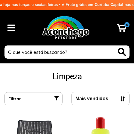
s terças e sextas-feiras • ⭐ Frete grátis em Curitiba Capital nas compr
0
Limpeza
Filtrar