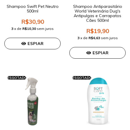
Shampoo Swift Pet Neutro
Shampoo Antiparasitário
500ml
World Veterinária Dug's
Antipulgas e Carrapatos
Cães 500ml
R$30,90
3
x de
R$10,30
sem juros
R$19,90
3
x de
R$6,63
sem juros
ESPIAR
ESPIAR
ESGOTADO
ESGOTADO