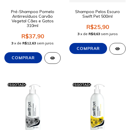
Pré-Shampoo Pomelo
Shampoo Pelos Escuro
Antirresíduos Carvão
Swift Pet 500ml
Vegetal Cães e Gatos
310ml
R$25,90
3
x de
R$8,63
sem juros
R$37,90
3
x de
R$12,63
sem juros
ESGOTADO
ESGOTADO