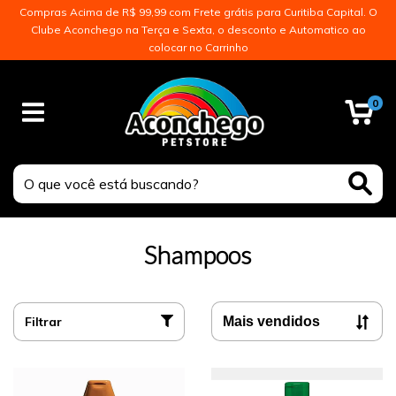
Compras Acima de R$ 99,99 com Frete grátis para Curitiba Capital. O
Clube Aconchego na Terça e Sexta, o desconto e Automatico ao
colocar no Carrinho
0
Shampoos
Filtrar