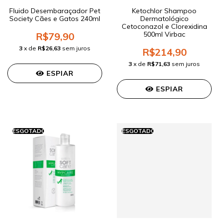
Fluido Desembaraçador Pet
Ketochlor Shampoo
Society Cães e Gatos 240ml
Dermatológico
Cetoconazol e Clorexidina
500ml Virbac
R$79,90
3
x de
R$26,63
sem juros
R$214,90
3
x de
R$71,63
sem juros
ESPIAR
ESPIAR
ESGOTADO
ESGOTADO