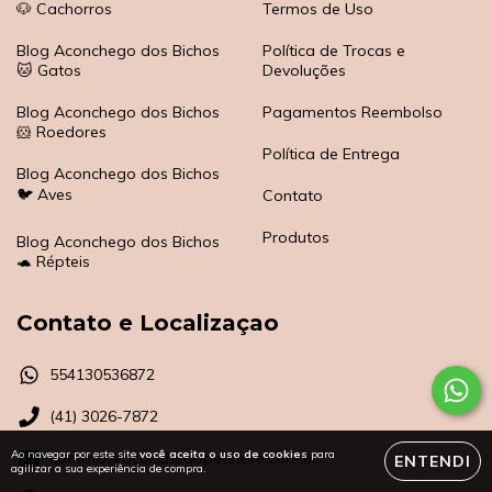
🐶 Cachorros
Termos de Uso
Blog Aconchego dos Bichos
Política de Trocas e
🐱 Gatos
Devoluções
Blog Aconchego dos Bichos
Pagamentos Reembolso
🐹 Roedores
Política de Entrega
Blog Aconchego dos Bichos
🐦 Aves
Contato
Produtos
Blog Aconchego dos Bichos
🐢 Répteis
Contato e Localizaçao
554130536872
(41) 3026-7872
Ao navegar por este site
você aceita o uso de cookies
para
contato@aconchegopetstore.com.br
ENTENDI
agilizar a sua experiência de compra.