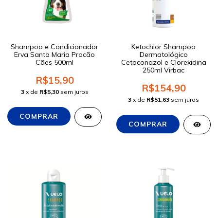
Shampoo e Condicionador
Ketochlor Shampoo
Erva Santa Maria Procão
Dermatológico
Cães 500ml
Cetoconazol e Clorexidina
250ml Virbac
R$15,90
R$154,90
3
x de
R$5,30
sem juros
3
x de
R$51,63
sem juros