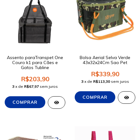
Assento paraTranspet One
Bolsa Aerial Selva Verde
Couro k1 para Cães e
43x32x24Cm Sao Pet
Gatos Tubline
R$339,90
R$203,90
3
x de
R$113,30
sem juros
3
x de
R$67,97
sem juros