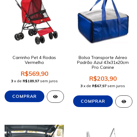
Carrinho Pet 4 Rodas
Bolsa Transporte Aéreo
Vermelho
Padrão Azul 43x31x20cm
Pro Canine
R$569,90
R$203,90
3
x de
R$189,97
sem juros
3
x de
R$67,97
sem juros