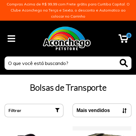
Compras Acima de R$ 99,99 com Frete grátis para Curitiba Capital. O
Clube Aconchego na Terça e Sexta, o desconto e Automatico ao
colocar no Carrinho
0
Bolsas de Transporte
Filtrar