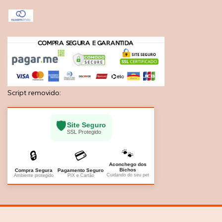
Script removido:
🛡️
Site Seguro
SSL Protegido
🐾
🔒
💳
Aconchego dos
Bichos
Compra Segura
Pagamento Seguro
Cuidando do seu pet
Ambiente protegido
PIX e Cartão