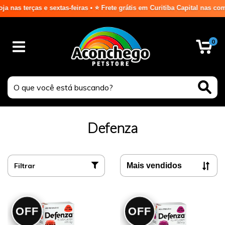
s terças e sextas-feiras • ⭐ Frete grátis em Curitiba Capital nas comp
0
Defenza
Filtrar
OFF
OFF