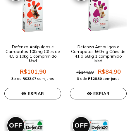
Defenza Antipulgas e
Defenza Antipulgas e
Carrapatos 100mg Cães de
Carrapatos 560mg Cães de
4,5 a 10kg 1 comprimido
41 a 56kg 1 comprimido
Msd
Msd
R$101,90
R$84,90
R$144,99
3
x de
R$33,97
sem juros
3
x de
R$28,30
sem juros
ESPIAR
ESPIAR
OFF
OFF