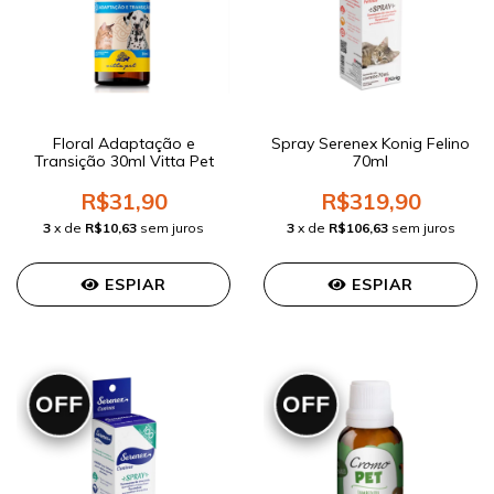
Floral Adaptação e
Spray Serenex Konig Felino
Transição 30ml Vitta Pet
70ml
R$31,90
R$319,90
3
x de
R$10,63
sem juros
3
x de
R$106,63
sem juros
ESPIAR
ESPIAR
OFF
OFF