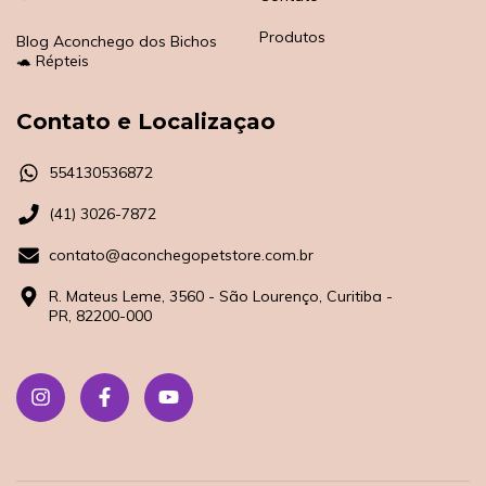
Produtos
Blog Aconchego dos Bichos
🐢 Répteis
Contato e Localizaçao
554130536872
(41) 3026-7872
contato@aconchegopetstore.com.br
R. Mateus Leme, 3560 - São Lourenço, Curitiba -
PR, 82200-000