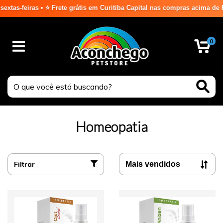
⭐ Frete grátis em Curitiba Capital nas compras acima de R$ 99,99⭐ ⭐
0
Homeopatia
Filtrar