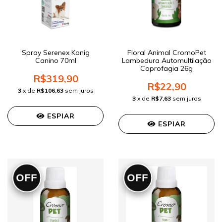
Spray Serenex Konig
Floral Animal CromoPet
Canino 70ml
Lambedura Automultilação
Coprofagia 26g
R$319,90
R$22,90
3
x de
R$106,63
sem juros
3
x de
R$7,63
sem juros
ESPIAR
ESPIAR
OFF
OFF