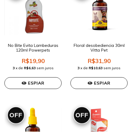
No Bite Evita Lambeduras
Floral desobediencia 30ml
120ml Powerpets
Vitta Pet
R$19,90
R$31,90
3
x de
R$6,63
sem juros
3
x de
R$10,63
sem juros
ESPIAR
ESPIAR
OFF
OFF