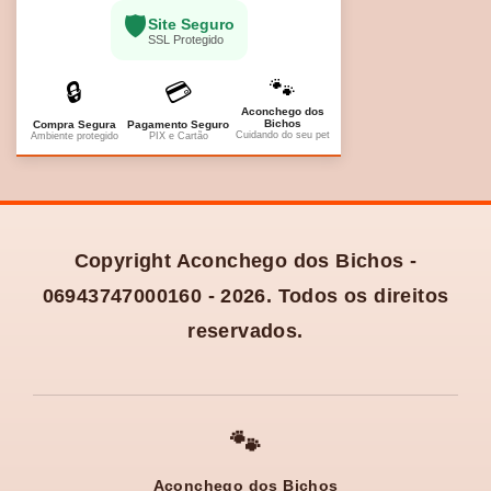
🛡️
Site Seguro
SSL Protegido
🐾
🔒
💳
Aconchego dos
Bichos
Compra Segura
Pagamento Seguro
Cuidando do seu pet
Ambiente protegido
PIX e Cartão
Copyright Aconchego dos Bichos -
06943747000160 - 2026. Todos os direitos
reservados.
🐾
Aconchego dos Bichos