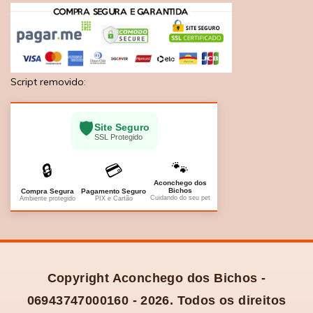
Script removido:
🛡️
Site Seguro
SSL Protegido
🐾
🔒
💳
Aconchego dos
Bichos
Compra Segura
Pagamento Seguro
Cuidando do seu pet
Ambiente protegido
PIX e Cartão
Copyright Aconchego dos Bichos -
06943747000160 - 2026. Todos os direitos