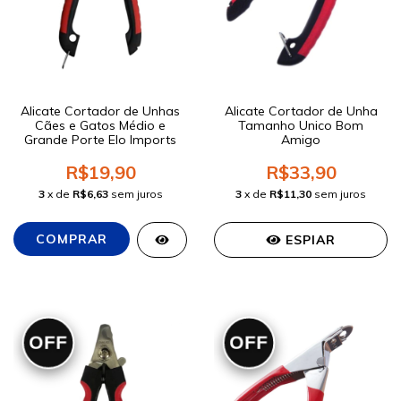
Alicate Cortador de Unhas
Alicate Cortador de Unha
Cães e Gatos Médio e
Tamanho Unico Bom
Grande Porte Elo Imports
Amigo
R$19,90
R$33,90
3
x de
R$6,63
sem juros
3
x de
R$11,30
sem juros
ESPIAR
OFF
OFF