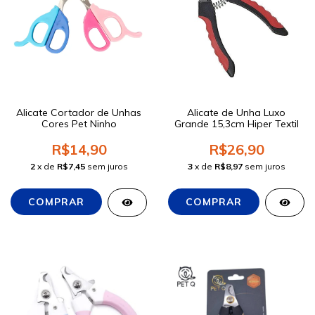
Alicate Cortador de Unhas
Alicate de Unha Luxo
Cores Pet Ninho
Grande 15,3cm Hiper Textil
R$14,90
R$26,90
2
x de
R$7,45
sem juros
3
x de
R$8,97
sem juros