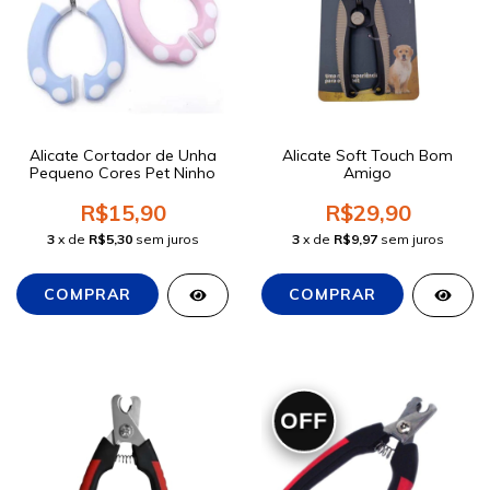
Alicate Cortador de Unha
Alicate Soft Touch Bom
Pequeno Cores Pet Ninho
Amigo
R$15,90
R$29,90
3
x de
R$5,30
sem juros
3
x de
R$9,97
sem juros
OFF