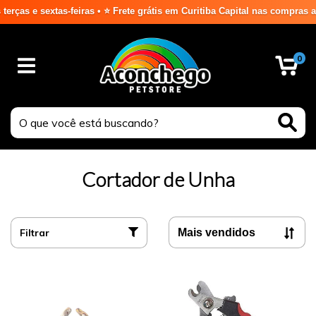
 e sextas-feiras • ⭐ Frete grátis em Curitiba Capital nas compras acim
0
Cortador de Unha
Filtrar