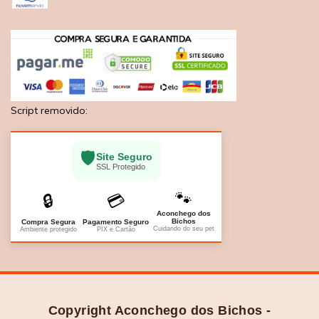
Script removido:
🛡️
Site Seguro
SSL Protegido
🐾
🔒
💳
Aconchego dos
Bichos
Compra Segura
Pagamento Seguro
Cuidando do seu pet
Ambiente protegido
PIX e Cartão
Copyright Aconchego dos Bichos -