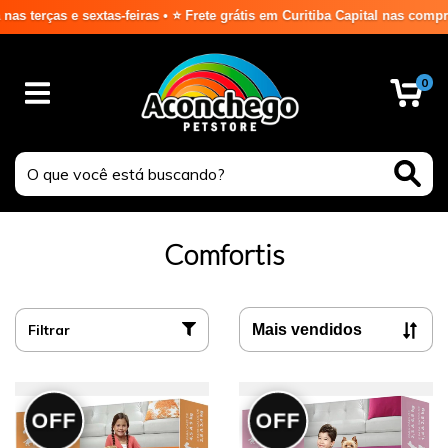
terças e sextas-feiras • ⭐ Frete grátis em Curitiba Capital nas compras
0
Comfortis
Filtrar
OFF
OFF