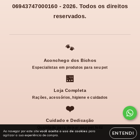
06943747000160 - 2026. Todos os direitos
reservados.
🐾
Aconchego dos Bichos
Especialistas em produtos para seu pet
🏪
Loja Completa
Rações, acessórios, higiene e cuidados
❤️
Cuidado e Dedicação
Qualidade para deixar seu pet feliz
Ao navegar por este site
você aceita o uso de cookies
para
ENTENDI
agilizar a sua experiência de compra.