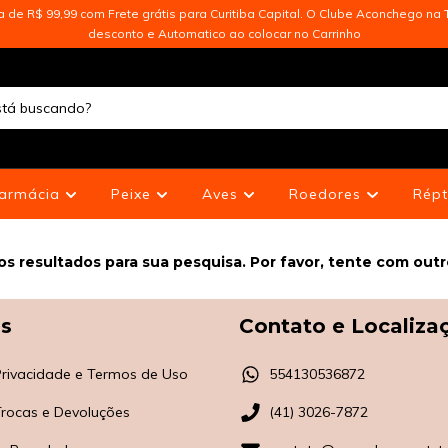
de R$ 99,99 com Frete grátis para Curitiba Capital. O Clube Aconchego na T
desconto e Automatico ao colocar no Carrinho
armácia
Peixe
Aves
Roedores
Répt
s resultados para sua pesquisa. Por favor, tente com outros
as
Contato e Localiza
 Privacidade e Termos de Uso
554130536872
 Trocas e Devoluções
(41) 3026-7872