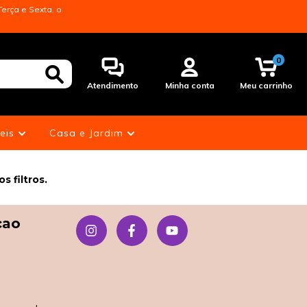
erça e Sexta, o
0
Atendimento
Minha conta
Meu carrinho
eis
Casa e Jardim
 filtros.
çao