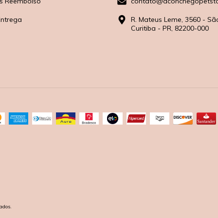
s Reembolso
contato@aconchegopetsto
Entrega
R. Mateus Leme, 3560 - Sã
Curitiba - PR, 82200-000
ados.