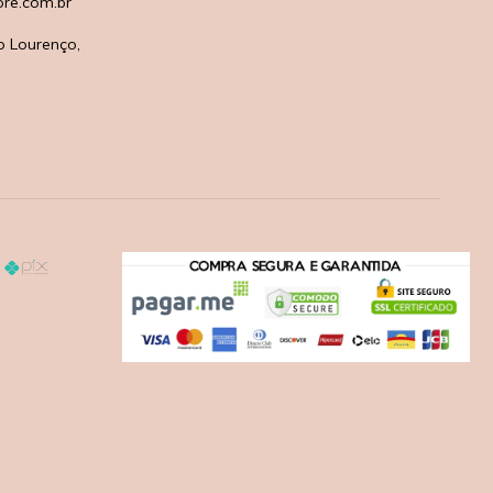
re.com.br
o Lourenço,