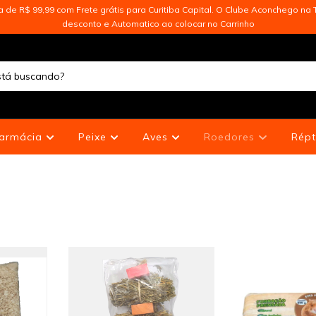
de R$ 99,99 com Frete grátis para Curitiba Capital. O Clube Aconchego na T
desconto e Automatico ao colocar no Carrinho
armácia
Peixe
Aves
Roedores
Répt