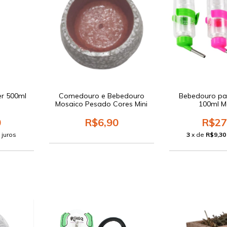
r 500ml
Comedouro e Bebedouro
Bebedouro pa
Mosaico Pesado Cores Mini
100ml M
0
R$6,90
R$27
 juros
3
x de
R$9,30