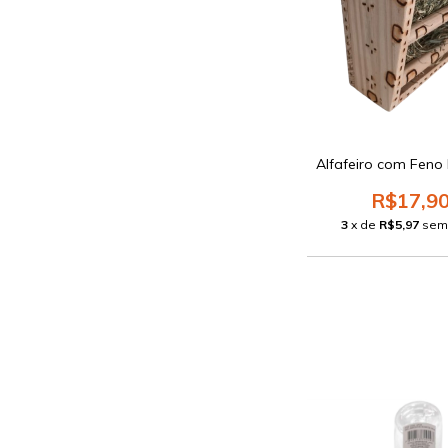
Alfafeiro com Feno 
R$17,9
3
x de
R$5,97
sem