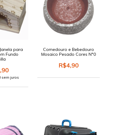
Janela para
Comedouro e Bebedouro
om Fundo
Mosaico Pesado Cores N°0
lla
R$4,90
,90
3
sem juros