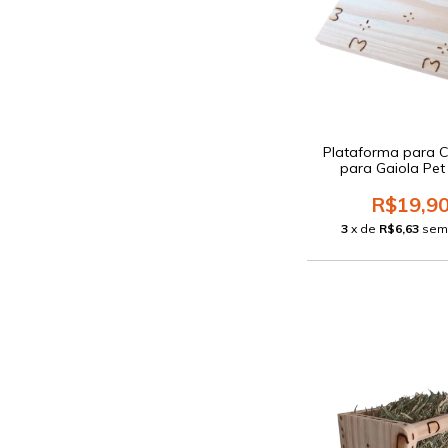
Plataforma para C
para Gaiola Pet 
R$19,9
3
x de
R$6,63
sem