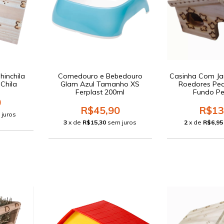
hinchila
Comedouro e Bebedouro
Casinha Com Ja
Chila
Glam Azul Tamanho XS
Roedores Pe
Ferplast 200ml
Fundo Pe
0
R$45,90
R$13
 juros
3
x de
R$15,30
sem juros
2
x de
R$6,95