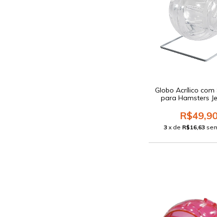
Globo Acrílico com
para Hamsters Je
R$49,9
3
x de
R$16,63
sem