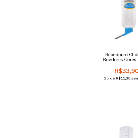
Bebedouro Cha
Roedores Cores
R$33,9
3
x de
R$11,30
sem