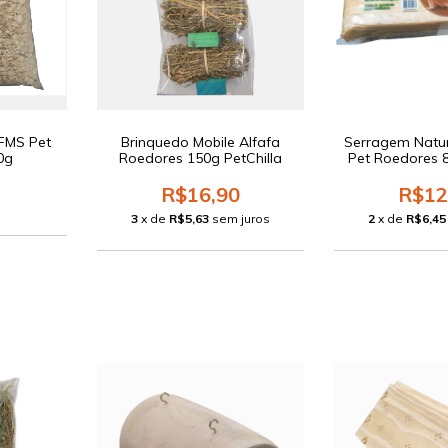
FMS Pet
Brinquedo Mobile Alfafa
Serragem Natu
0g
Roedores 150g PetChilla
Pet Roedores 
R$16,90
R$12
3
x de
R$5,63
sem juros
2
x de
R$6,45