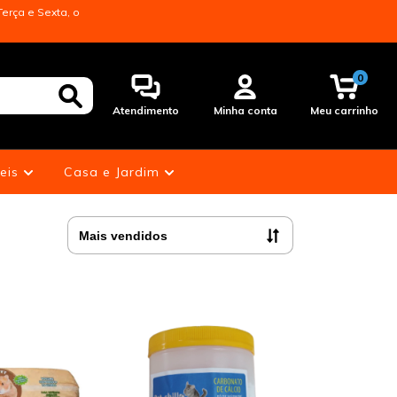
erça e Sexta, o
0
Atendimento
Minha conta
Meu carrinho
eis
Casa e Jardim