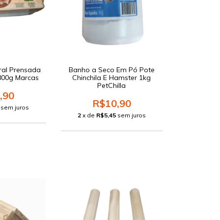
ral Prensada
Banho a Seco Em Pó Pote
800g Marcas
Chinchila E Hamster 1kg
PetChilla
,90
R$10,90
sem juros
2
x de
R$5,45
sem juros