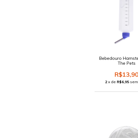
Bebedouro Hamste
The Pets
R$13,9
2
x de
R$6,95
sem