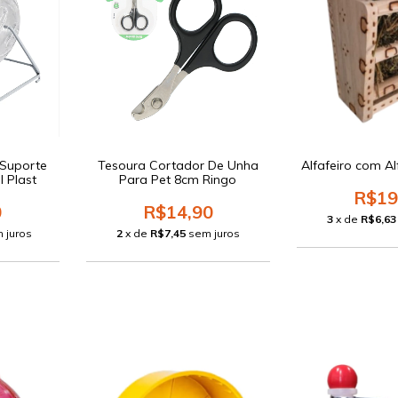
 Suporte
Tesoura Cortador De Unha
Alfafeiro com Al
l Plast
Para Pet 8cm Ringo
R$19
0
R$14,90
3
x de
R$6,63
 juros
2
x de
R$7,45
sem juros