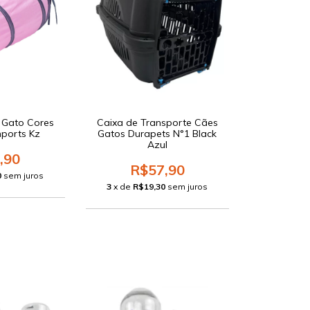
o Gato Cores
Caixa de Transporte Cães
mports Kz
Gatos Durapets N°1 Black
Azul
,90
R$57,90
0
sem juros
3
x de
R$19,30
sem juros