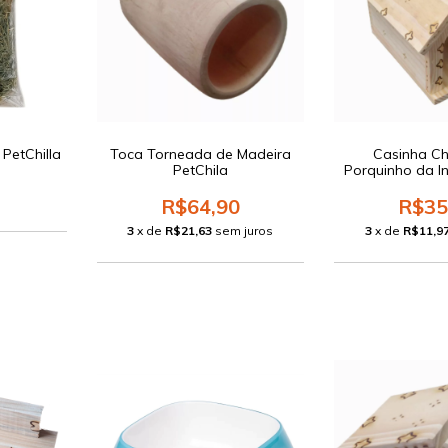
PetChilla
Toca Torneada de Madeira
Casinha Chi
PetChila
Porquinho da In
R$64,90
R$35
3
x de
R$21,63
sem juros
3
x de
R$11,9