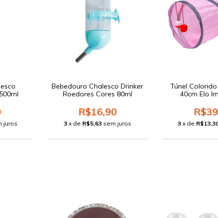
lesco
Bebedouro Chalesco Drinker
Túnel Colorid
 500ml
Roedores Cores 80ml
40cm Elo I
0
R$16,90
R$39
 juros
3
x de
R$5,63
sem juros
3
x de
R$13,3