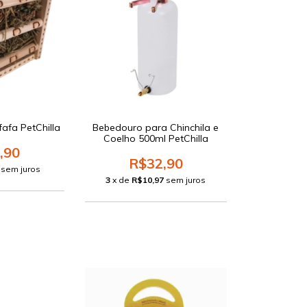
fafa PetChilla
Bebedouro para Chinchila e
Coelho 500ml PetChilla
,90
R$32,90
sem juros
3
x de
R$10,97
sem juros