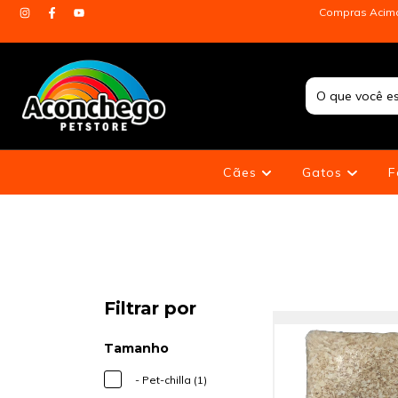
Compras Acima 
Cães
Gatos
F
Filtrar por
Tamanho
- Pet-chilla (1)