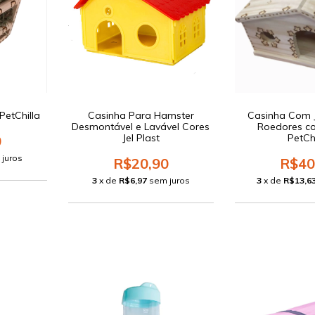
PetChilla
Casinha Para Hamster
Casinha Com 
Desmontável e Lavável Cores
Roedores c
Jel Plast
PetChi
0
 juros
R$20,90
R$40
3
x de
R$6,97
sem juros
3
x de
R$13,6