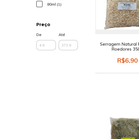
80ml (1)
Preço
De
Até
Serragem Natural 
Roedores 35
R$6,90