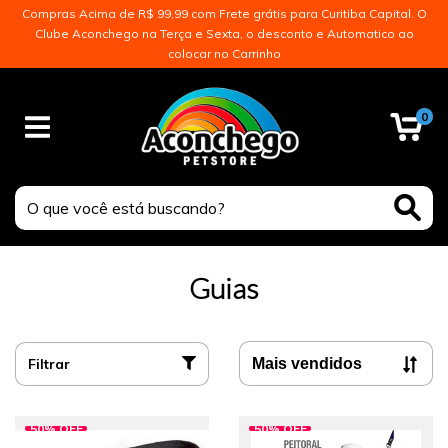
Compras Acima de R$ 99,99 com Frete grátis para Curitiba Capital. O
Clube Aconchego na Terça e Sexta, o desconto e Automatico ao
colocar no Carrinho
0
Guias
Filtrar
50
%
OFF
50
%
OFF