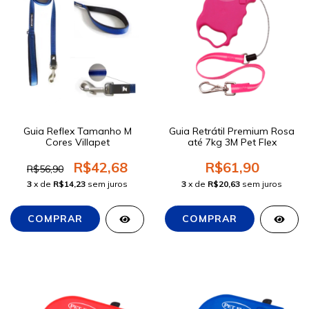
Guia Reflex Tamanho M
Guia Retrátil Premium Rosa
Cores Villapet
até 7kg 3M Pet Flex
R$42,68
R$61,90
R$56,90
3
x de
R$14,23
sem juros
3
x de
R$20,63
sem juros