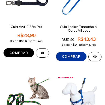
Guia Azul P São Pet
Guia Locker Tamanho M
Cores Villapet
R$28,90
R$43,43
R$57,90
3
x de
R$9,63
sem juros
3
x de
R$14,48
sem juros
COMPRAR
50
%
OFF