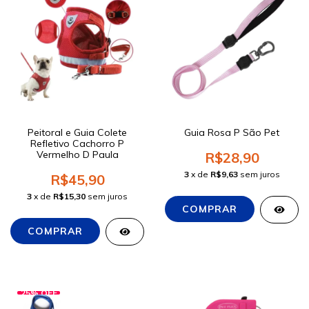
Peitoral e Guia Colete
Guia Rosa P São Pet
Refletivo Cachorro P
Vermelho D Paula
R$28,90
3
x de
R$9,63
sem juros
R$45,90
3
x de
R$15,30
sem juros
25
%
OFF