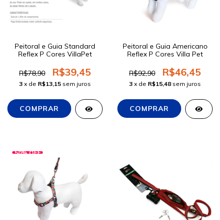
Peitoral e Guia Standard
Peitoral e Guia Americano
Reflex P Cores VillaPet
Reflex P Cores Villa Pet
R$39,45
R$46,45
R$78,90
R$92,90
3
x de
R$13,15
sem juros
3
x de
R$15,48
sem juros
50
%
OFF