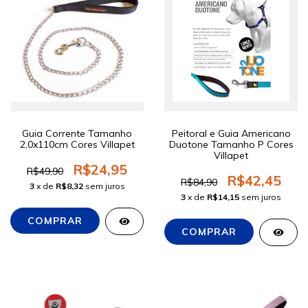
Guia Corrente Tamanho
Peitoral e Guia Americano
2,0x110cm Cores Villapet
Duotone Tamanho P Cores
Villapet
R$24,95
R$49,90
R$42,45
R$84,90
3
x de
R$8,32
sem juros
3
x de
R$14,15
sem juros