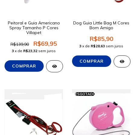
Peitoral e Guia Americano
Dog Guia Little Bag M Cores
Spray Tamanho P Cores
Bom Amigo
Villapet
R$85,90
R$69,95
R$139,90
3
x de
R$28,63
sem juros
3
x de
R$23,32
sem juros
ESGOTADO