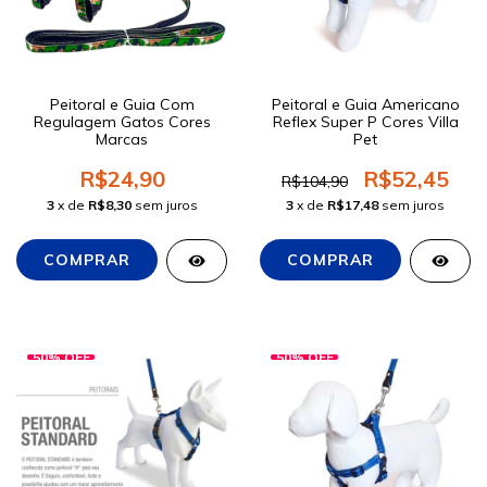
Peitoral e Guia Com
Peitoral e Guia Americano
Regulagem Gatos Cores
Reflex Super P Cores Villa
Marcas
Pet
R$24,90
R$52,45
R$104,90
3
x de
R$8,30
sem juros
3
x de
R$17,48
sem juros
50
%
OFF
50
%
OFF