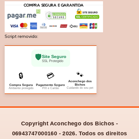
Script removido:
🛡️
Site Seguro
SSL Protegido
🐾
🔒
💳
Aconchego dos
Bichos
Compra Segura
Pagamento Seguro
Cuidando do seu pet
Ambiente protegido
PIX e Cartão
Copyright Aconchego dos Bichos -
06943747000160 - 2026. Todos os direitos