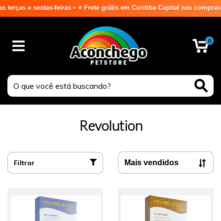
s e sextas-feiras • ⭐ Frete grátis em Curitiba Capital nas compras aci
0
Revolution
Filtrar