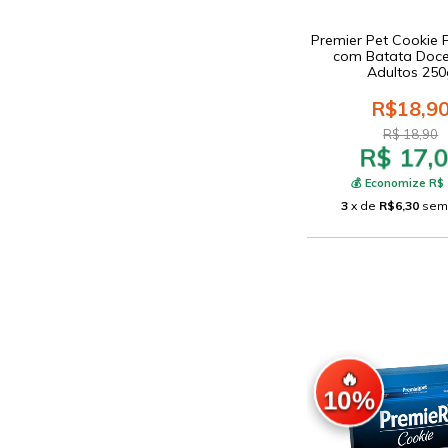
Premier Pet Cookie 
com Batata Doc
Adultos 250
R$18,9
R$ 18,90
R$ 17,
💰 Economize R$ 
3
x de
R$6,30
sem
🔥
10%