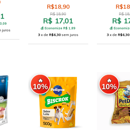
0
R$18,90
R$18
81
R$ 18,90
R$ 18
R$ 17,01
R$ 1
3,09
💰 Economize R$ 1,89
💰 Economiz
 juros
3
x de
R$6,30
sem juros
3
x de
R$6,30
🔥
🔥
10%
10%