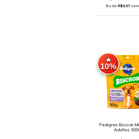
3
x de
R$8,97
sem
🔥
10%
Pedigree Biscrok Mu
Adultos 500