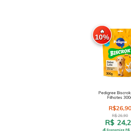
🔥
10%
Pedigree Biscro
Filhotes 300
R$26,9
R$ 26,90
R$ 24,
💰 Economize R$ 