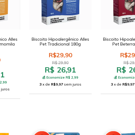
ico Alles
Biscoito Hipoalergênico Alles
Biscoito Hipoale
amomila
Pet Tradicional 180g
Pet Beterr
R$29,90
R$29
0
R$ 29,90
R$ 29
R$ 26,91
R$ 2
91
💰 Economize R$ 2,99
💰 Economiz
2,99
3
x de
R$9,97
sem juros
3
x de
R$9,97
 juros