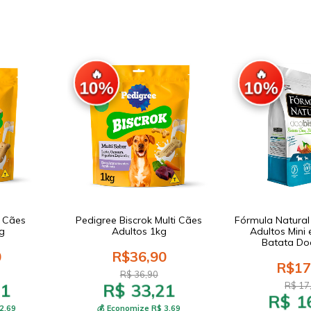
🔥
🔥
10%
10%
k Cães
Pedigree Biscrok Multi Cães
Fórmula Natural
g
Adultos 1kg
Adultos Mini
Batata Do
0
R$36,90
R$17
R$ 36,90
21
R$ 33,21
R$ 17
R$ 1
2,69
💰 Economize R$ 3,69