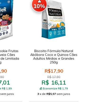
🔥
10%
ookie Frutas
Biscoito Fórmula Natural
veia Cães
Abóbora Coco e Quinoa Cães
 de Limitada
Adultos Médias e Grandes
g
250g
,90
R$17,90
,90
R$ 17,90
7,01
R$ 16,11
e R$ 1,89
💰 Economize R$ 1,79
sem juros
3
x de
R$5,97
sem juros