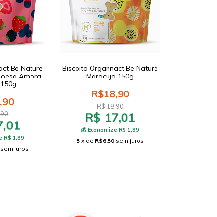
act Be Nature
Biscoito Organnact Be Nature
boesa Amora
Maracuja 150g
o 150g
R$18,90
,90
R$ 18,90
R$ 17,01
,90
7,01
💰 Economize R$ 1,89
e R$ 1,89
3
x de
R$6,30
sem juros
sem juros