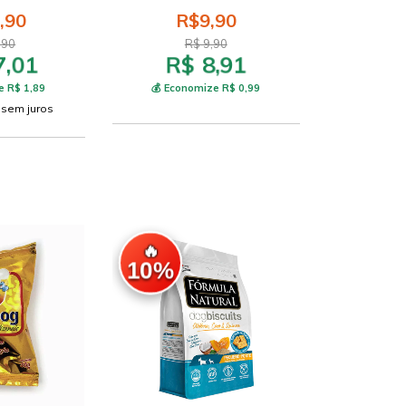
,90
R$9,90
,90
R$ 9,90
7,01
R$ 8,91
e R$ 1,89
💰 Economize R$ 0,99
sem juros
🔥
10%