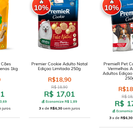
🔥
🔥
10%
10%
k Cães
Premier Cookie Adulto Natal
PremieR Pet C
uenas 1kg
Ediçao Limitada 250g
Vermelhas A
Adultos Ediçao
250
0
R$18,90
R$ 18,90
R$18
21
R$ 17,01
R$ 18
R$ 1
3,69
💰 Economize R$ 1,89
 juros
3
x de
R$6,30
sem juros
💰 Economiz
3
x de
R$6,30