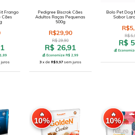
Fit Frango
Pedigree Biscrok Cães
Bolo Pet Dog 
e Cães
Adultos Raças Pequenas
Sabor Lar
g
500g
R$5
0
R$29,90
R$ 5,
R$ 5
R$ 29,90
01
R$ 26,91
💰 Economiz
1,89
💰 Economize R$ 2,99
 juros
3
x de
R$9,97
sem juros
🔥
🔥
10%
10%