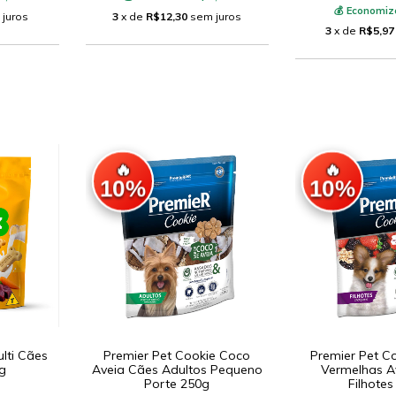
💰 Economiz
 juros
3
x de
R$12,30
sem juros
3
x de
R$5,97
🔥
🔥
10%
10%
lti Cães
Premier Pet Cookie Coco
Premier Pet C
g
Aveia Cães Adultos Pequeno
Vermelhas A
Porte 250g
Filhotes