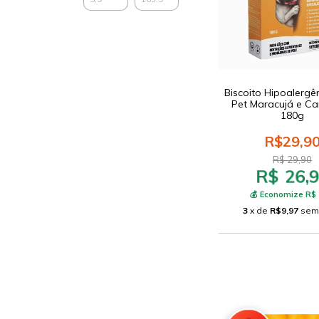
Biscoito Hipoalergên
Pet Maracujá e C
180g
R$29,9
R$ 29,90
R$ 26,
💰 Economize R$ 
3
x de
R$9,97
sem