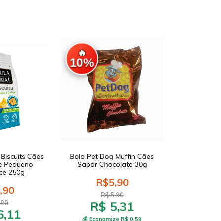
🔥
10%
 Biscuits Cães
Bolo Pet Dog Muffin Cães
 e Pequeno
Sabor Chocolate 30g
ce 250g
R$5,90
,90
R$ 5,90
R$ 5,31
,90
6,11
💰 Economize R$ 0,59