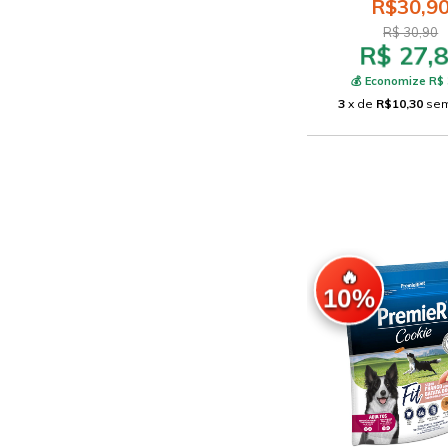
R$30,9
R$ 30,90
R$ 27,
💰 Economize R$ 
3
x de
R$10,30
sem
🔥
10%