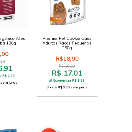
rgênico Alles
Premier Pet Cookie Cães
aba 180g
Adultos Raças Pequenas
250g
,90
R$18,90
,90
6,91
R$ 18,90
R$ 17,01
e R$ 2,99
💰 Economize R$ 1,89
sem juros
3
x de
R$6,30
sem juros