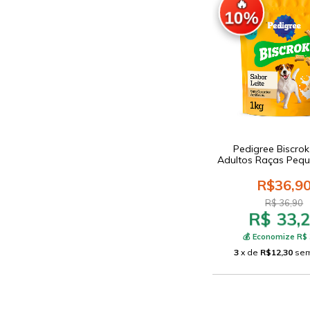
🔥
10%
Pedigree Biscro
Adultos Raças Peq
R$36,9
R$ 36,90
R$ 33,
💰 Economize R$ 
3
x de
R$12,30
sem