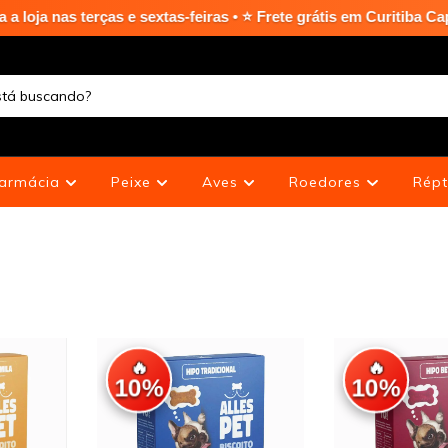
feiras • ⭐ Frete grátis em Curitiba Capital nas compras acima d
armácia
Peixe
Aves
Roedores
Répt
🔥
🔥
10%
10%