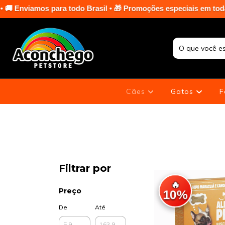
il • 🎁 Promoções especiais em toda a loja nas terças e sextas-
Cães
Gatos
F
Filtrar por
🔥
Preço
10%
De
Até