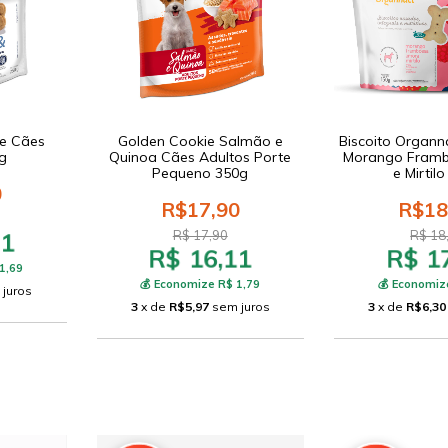
ie Cães
Golden Cookie Salmão e
Biscoito Organn
g
Quinoa Cães Adultos Porte
Morango Fram
Pequeno 350g
e Mirtil
0
R$17,90
R$18
21
R$ 17,90
R$ 18
R$ 16,11
R$ 1
1,69
💰 Economize R$ 1,79
💰 Economiz
 juros
3
x de
R$5,97
sem juros
3
x de
R$6,30