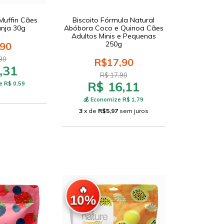
Muffin Cães
Biscoito Fórmula Natural
anja 30g
Abóbora Coco e Quinoa Cães
Adultos Minis e Pequenas
250g
,90
90
R$17,90
,31
R$ 17,90
R$ 16,11
e R$ 0,59
💰 Economize R$ 1,79
3
x de
R$5,97
sem juros
🔥
10%