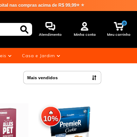
e R$ 99,99⭐ ⭐
0
Atendimento
Minha conta
Meu carrinho
eis
Casa e Jardim
🔥
10%