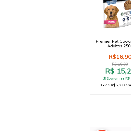
Premier Pet Cook
Adultos 250
R$16,9
R$ 16,90
R$ 15,
💰 Economize R$ 
3
x de
R$5,63
sem