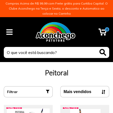
Compras Acima de R$ 99,99 com Frete grátis para Curitiba Capital. O
Clube Aconchego na Terça e Sexta, o desconto e Automatico ao
colocar no Carrinho
0
Peitoral
Filtrar
50
%
OFF
50
%
OFF