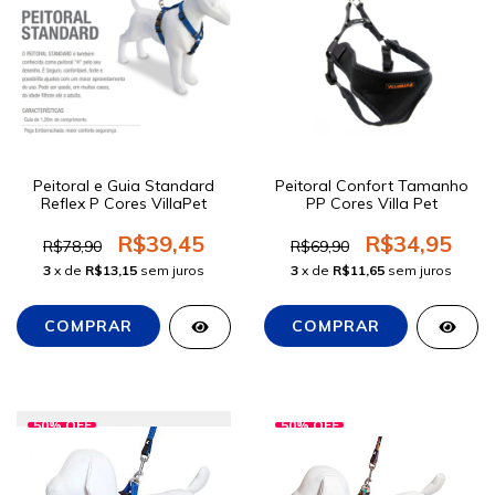
Peitoral e Guia Standard
Peitoral Confort Tamanho
Reflex P Cores VillaPet
PP Cores Villa Pet
R$39,45
R$34,95
R$78,90
R$69,90
3
x de
R$13,15
sem juros
3
x de
R$11,65
sem juros
50
%
OFF
50
%
OFF