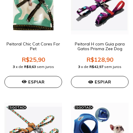
Peitoral Chic Cat Cores For
Peitoral H com Guia para
Pet
Gatos Prisma Zee Dog
R$25,90
R$128,90
3
x de
R$8,63
sem juros
3
x de
R$42,97
sem juros
ESPIAR
ESPIAR
ESGOTADO
ESGOTADO