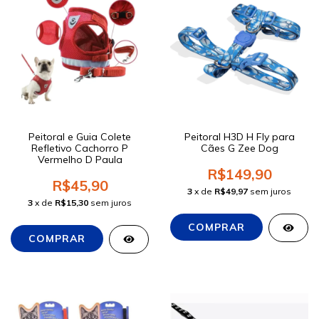
Peitoral e Guia Colete
Peitoral H3D H Fly para
Refletivo Cachorro P
Cães G Zee Dog
Vermelho D Paula
R$149,90
R$45,90
3
x de
R$49,97
sem juros
3
x de
R$15,30
sem juros