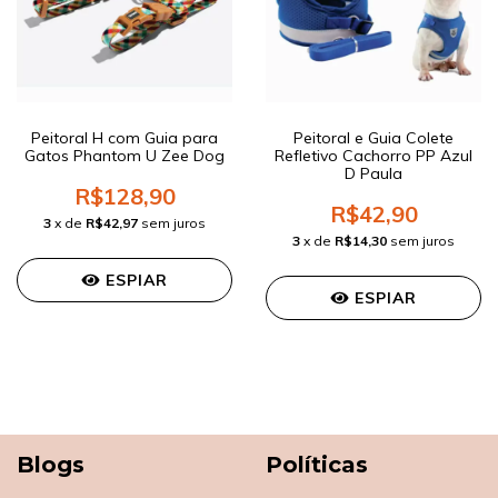
Peitoral H com Guia para
Peitoral e Guia Colete
Gatos Phantom U Zee Dog
Refletivo Cachorro PP Azul
D Paula
R$128,90
R$42,90
3
x de
R$42,97
sem juros
3
x de
R$14,30
sem juros
ESPIAR
ESPIAR
Blogs
Políticas