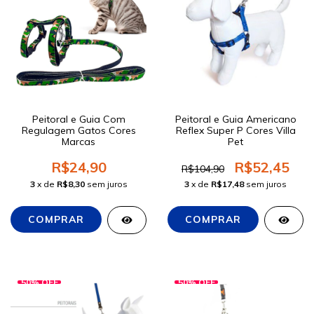
Peitoral e Guia Com
Peitoral e Guia Americano
Regulagem Gatos Cores
Reflex Super P Cores Villa
Marcas
Pet
R$24,90
R$52,45
R$104,90
3
x de
R$8,30
sem juros
3
x de
R$17,48
sem juros
50
%
OFF
50
%
OFF