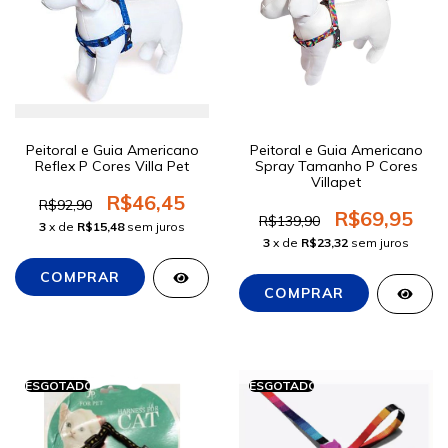
Peitoral e Guia Americano
Peitoral e Guia Americano
Reflex P Cores Villa Pet
Spray Tamanho P Cores
Villapet
R$46,45
R$92,90
R$69,95
R$139,90
3
x de
R$15,48
sem juros
3
x de
R$23,32
sem juros
ESGOTADO
ESGOTADO