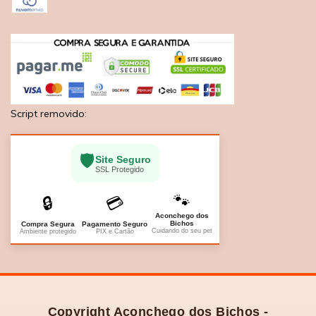
Script removido:
🛡️
Site Seguro
SSL Protegido
🐾
🔒
💳
Aconchego dos
Bichos
Compra Segura
Pagamento Seguro
Cuidando do seu pet
Ambiente protegido
PIX e Cartão
Copyright Aconchego dos Bichos -