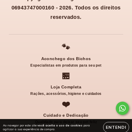
06943747000160 - 2026. Todos os direitos
reservados.
🐾
Aconchego dos Bichos
Especialistas em produtos para seu pet
🏪
Loja Completa
Rações, acessórios, higiene e cuidados
❤️
Cuidado e Dedicação
Qualidade para deixar seu pet feliz
Ao navegar por este site
você aceita o uso de cookies
para
ENTENDI
agilizar a sua experiência de compra.