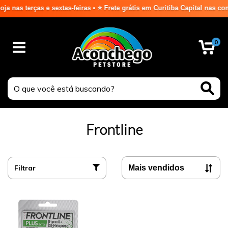
as terças e sextas-feiras • ⭐ Frete grátis em Curitiba Capital nas com
0
Frontline
Filtrar