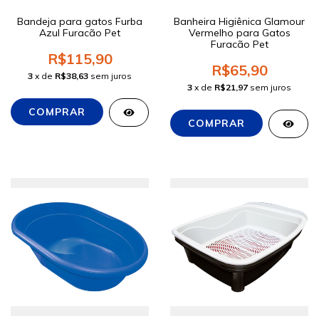
Bandeja para gatos Furba
Banheira Higiênica Glamour
Azul Furacão Pet
Vermelho para Gatos
Furacão Pet
R$115,90
R$65,90
3
x de
R$38,63
sem juros
3
x de
R$21,97
sem juros