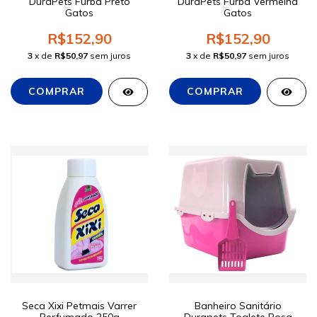
DuraPets Furba Preto
DuraPets Furba Vermelha
Gatos
Gatos
R$152,90
R$152,90
3
x de
R$50,97
sem juros
3
x de
R$50,97
sem juros
Seca Xixi Petmais Varrer
Banheiro Sanitário