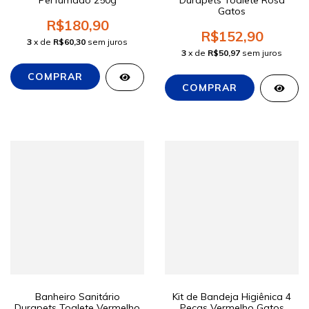
Perfumado 250g
Durapets Toalete Rosa
Gatos
R$180,90
R$152,90
3
x de
R$60,30
sem juros
3
x de
R$50,97
sem juros
Banheiro Sanitário
Kit de Bandeja Higiênica 4
Durapets Toalete Vermelho
Peças Vermelho Gatos