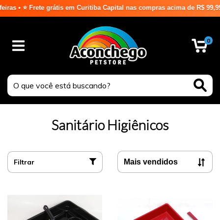
em Curitiba Capital nas compras acima de R$ 99,99⭐ ⭐
0
Sanitário Higiênicos
Filtrar