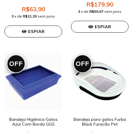
R$179,90
R$63,90
3
x de
R$59,97
sem juros
3
x de
R$21,30
sem juros
ESPIAR
ESPIAR
OFF
OFF
Bandeja Higiênica Gatos
Bandeja para gatos Furba
Azul Com Borda GGS
Black Furacão Pet