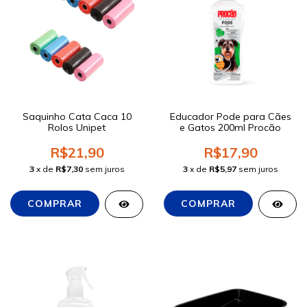
Saquinho Cata Caca 10
Educador Pode para Cães
Rolos Unipet
e Gatos 200ml Procão
R$21,90
R$17,90
3
x de
R$7,30
sem juros
3
x de
R$5,97
sem juros