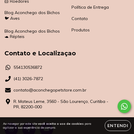
🐹 Roedores
Política de Entrega
Blog Aconchego dos Bichos
🐦 Aves
Contato
Produtos
Blog Aconchego dos Bichos
🐢 Répteis
Contato e Localizaçao
554130536872
(41) 3026-7872
contato@aconchegopetstore.com.br
R. Mateus Leme, 3560 - São Lourenço, Curitiba -
PR, 82200-000
Ao navegar por este site
você aceita o uso de cookies
para
ENTENDI
agilizar a sua experiência de compra.