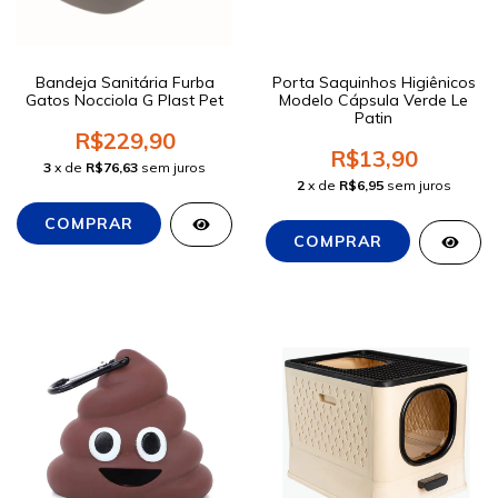
Bandeja Sanitária Furba
Porta Saquinhos Higiênicos
Gatos Nocciola G Plast Pet
Modelo Cápsula Verde Le
Patin
R$229,90
R$13,90
3
x de
R$76,63
sem juros
2
x de
R$6,95
sem juros