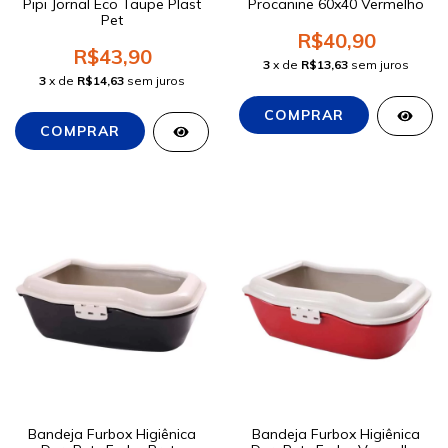
Pipi Jornal Eco Taupe Plast
Procanine 60x40 Vermelho
Pet
R$40,90
R$43,90
3
x de
R$13,63
sem juros
3
x de
R$14,63
sem juros
Bandeja Furbox Higiênica
Bandeja Furbox Higiênica