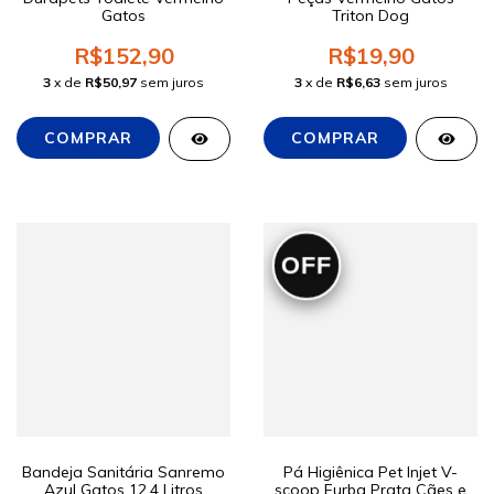
Gatos
Triton Dog
R$152,90
R$19,90
3
x de
R$50,97
sem juros
3
x de
R$6,63
sem juros
OFF
Bandeja Sanitária Sanremo
Pá Higiênica Pet Injet V-
Azul Gatos 12,4 Litros
scoop Furba Prata Cães e