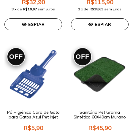
R$32,90
R$115,90
3
x de
R$10,97
sem juros
3
x de
R$38,63
sem juros
ESPIAR
ESPIAR
OFF
OFF
Pá Higiênica Cara de Gato
Sanitário Pet Grama
para Gatos Azul Pet Injet
Sintética 60X40cm Murano
R$5,90
R$45,90