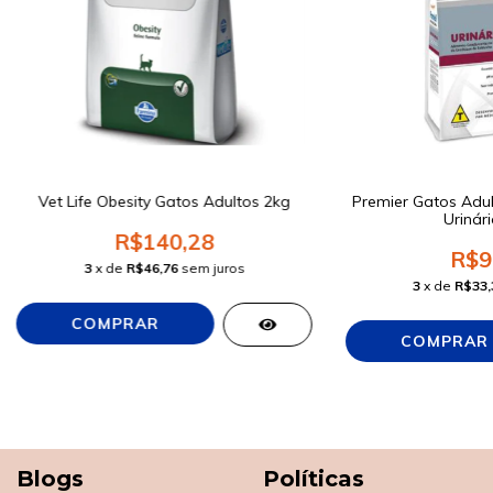
Vet Life Obesity Gatos Adultos 2kg
Premier Gatos Adult
Urinári
R$140,28
R$9
3
x de
R$46,76
sem juros
3
x de
R$33,
Blogs
Políticas