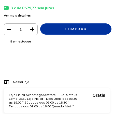
3
x de
R$79,77
sem juros
Ver mais detalhes
8
em estoque
Meios de envio
ALTERAR CEP
Entregas para o CEP:
CALCULAR
Faça login
e use seus dados de entrega
Não sei meu CEP
Nossa loja
Loja Fisica Aconchegopetstore - Rua: Mateus
Grátis
Leme, 3560 Loja Física '' Dias Úteis das 08:30
as 19:00 '' Sábados das 08:00 as 18:30 ''
Feriados das 09:00 as 16:00 Quando Abrir ''