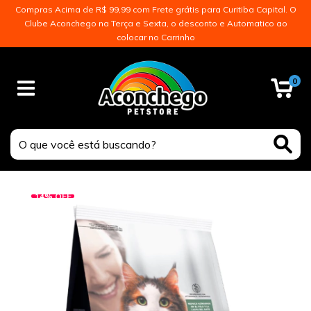
Compras Acima de R$ 99,99 com Frete grátis para Curitiba Capital. O
Clube Aconchego na Terça e Sexta, o desconto e Automatico ao
colocar no Carrinho
0
14
%
OFF